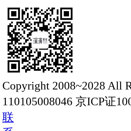
Copyright 2008~2028 All R
110105008046
京ICP证10
联