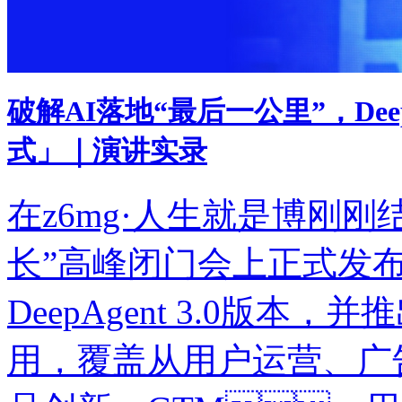
破解AI落地“最后一公里”，De
式」｜演讲实录
在z6mg·人生就是博刚刚结
长”高峰闭门会上正式发
DeepAgent 3.0版本
用，覆盖从用户运营、广告